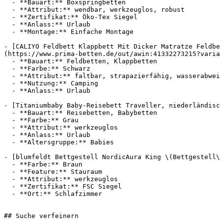
  - **Bauart:** Boxspringbetten

  - **Attribut:** wendbar, werkzeuglos, robust

  - **Zertifikat:** Öko-Tex Siegel

  - **Anlass:** Urlaub

  - **Montage:** Einfache Montage

- [CALIYO Feldbett Klappbett Mit Dicker Matratze Feldbe
(https://www.prima-betten.de/out/awin:41332273215?varia
  - **Bauart:** Feldbetten, Klappbetten

  - **Farbe:** Schwarz

  - **Attribut:** faltbar, strapazierfähig, wasserabweisend, pflegeleicht

  - **Nutzung:** Camping

  - **Anlass:** Urlaub

- [Titaniumbaby Baby-Reisebett Traveller, niederländisc
  - **Bauart:** Reisebetten, Babybetten

  - **Farbe:** Grau

  - **Attribut:** werkzeuglos

  - **Anlass:** Urlaub

  - **Altersgruppe:** Babies

- [blumfeldt Bettgestell NordicAura King \(Bettgestell\
  - **Farbe:** Braun

  - **Feature:** Stauraum

  - **Attribut:** werkzeuglos

  - **Zertifikat:** FSC Siegel

  - **Ort:** Schlafzimmer

## Suche verfeinern
