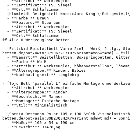
  - **Attribut:** werkzeuglos

  - **Zertifikat:** FSC Siegel

  - **Ort:** Schlafzimmer

- [blumfeldt Bettgestell NordicAura King \(Bettgestell\
  - **Farbe:** Braun

  - **Feature:** Stauraum

  - **Attribut:** werkzeuglos

  - **Zertifikat:** FSC Siegel

  - **Ort:** Schlafzimmer

## Alle 6 Werkzeuglose Betten

- [Fillikid Beistellbett Vario 2in1 - Weiß, 2-tlg., Stu
betten.de/out/awin:37506221710?variant=md&wt=md) — fill
  - **Bauart:** Beistellbetten, Boxspringbetten, Gitterbetten

  - **Farbe:** Weiß

  - **Attribut:** werkzeuglos, höhenverstellbar, lösemittelfrei, robust

  - **Altersgruppe:** Kinder, Babies

  - **Nachhaltigkeit:** langlebig

- [Tojo Bett "parallel L" einfache Montage ohne Werkzeu
  - **Attribut:** werkzeuglos

  - **Altersgruppe:** Kinder

  - **Geschlecht:** Männer

  - **Montage:** Einfache Montage

  - **Stil:** Minimalistisch

- [Somnia Descanso Polar 105 x 190 Stück Viskoelastisch
betten.de/out/asin:B0BZJQSHZK?variant=md&wt=md) — Somni
  - **Maße:** 105 x 54 x 190 cm

  - **Gewicht:** 37478,6g
