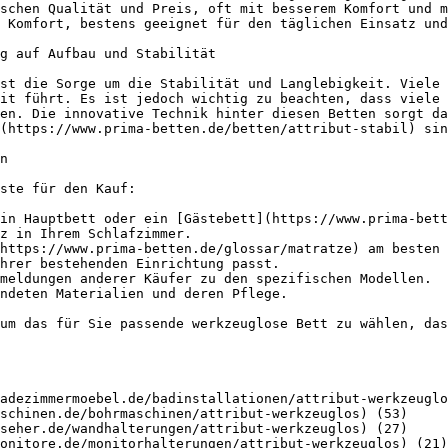
schen Qualität und Preis, oft mit besserem Komfort und m
 Komfort, bestens geeignet für den täglichen Einsatz und
g auf Aufbau und Stabilität

st die Sorge um die Stabilität und Langlebigkeit. Viele 
it führt. Es ist jedoch wichtig zu beachten, dass viele 
en. Die innovative Technik hinter diesen Betten sorgt da
(https://www.prima-betten.de/betten/attribut-stabil) sin
n

ste für den Kauf:

in Hauptbett oder ein [Gästebett](https://www.prima-bett
z in Ihrem Schlafzimmer.

https://www.prima-betten.de/glossar/matratze) am besten 
hrer bestehenden Einrichtung passt.

meldungen anderer Käufer zu den spezifischen Modellen.

ndeten Materialien und deren Pflege.

um das für Sie passende werkzeuglose Bett zu wählen, das
adezimmermoebel.de/badinstallationen/attribut-werkzeuglo
schinen.de/bohrmaschinen/attribut-werkzeuglos) (53)

seher.de/wandhalterungen/attribut-werkzeuglos) (27)

onitore.de/monitorhalterungen/attribut-werkzeuglos) (21)
