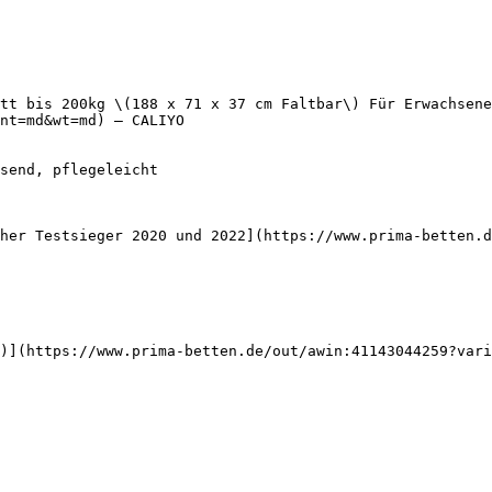
tt bis 200kg \(188 x 71 x 37 cm Faltbar\) Für Erwachsene
nt=md&wt=md) — CALIYO

her Testsieger 2020 und 2022](https://www.prima-betten.d
)](https://www.prima-betten.de/out/awin:41143044259?vari