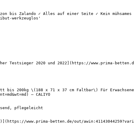
zon bis Zalando ✓ Alles auf einer Seite ✓ Kein mühsames 
ibut-werkzeuglos'

her Testsieger 2020 und 2022](https://www.prima-betten.d
tt bis 200kg \(188 x 71 x 37 cm Faltbar\) Für Erwachsene
nt=md&wt=md) — CALIYO

)](https://www.prima-betten.de/out/awin:41143044259?vari