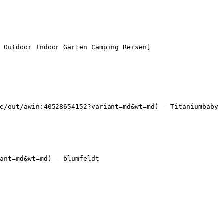
 Outdoor Indoor Garten Camping Reisen]
e/out/awin:40528654152?variant=md&wt=md) — Titaniumbaby

ant=md&wt=md) — blumfeldt
