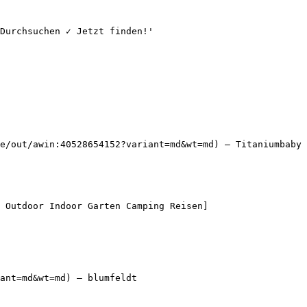
Durchsuchen ✓ Jetzt finden!'

e/out/awin:40528654152?variant=md&wt=md) — Titaniumbaby

 Outdoor Indoor Garten Camping Reisen]
ant=md&wt=md) — blumfeldt
