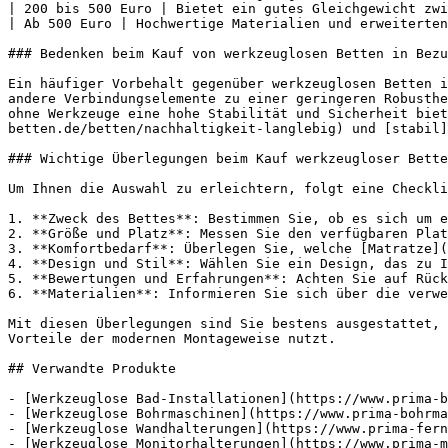
| 200 bis 500 Euro | Bietet ein gutes Gleichgewicht zwi
| Ab 500 Euro | Hochwertige Materialien und erweiterten
### Bedenken beim Kauf von werkzeuglosen Betten in Bezu
Ein häufiger Vorbehalt gegenüber werkzeuglosen Betten i
andere Verbindungselemente zu einer geringeren Robusthe
ohne Werkzeuge eine hohe Stabilität und Sicherheit biet
betten.de/betten/nachhaltigkeit-langlebig) und [stabil]
### Wichtige Überlegungen beim Kauf werkzeugloser Bette
Um Ihnen die Auswahl zu erleichtern, folgt eine Checkli
1. **Zweck des Bettes**: Bestimmen Sie, ob es sich um e
2. **Größe und Platz**: Messen Sie den verfügbaren Plat
3. **Komfortbedarf**: Überlegen Sie, welche [Matratze](
4. **Design und Stil**: Wählen Sie ein Design, das zu I
5. **Bewertungen und Erfahrungen**: Achten Sie auf Rück
6. **Materialien**: Informieren Sie sich über die verwe
Mit diesen Überlegungen sind Sie bestens ausgestattet, 
Vorteile der modernen Montageweise nutzt.

## Verwandte Produkte

- [Werkzeuglose Bad-Installationen](https://www.prima-b
- [Werkzeuglose Bohrmaschinen](https://www.prima-bohrma
- [Werkzeuglose Wandhalterungen](https://www.prima-fern
- [Werkzeuglose Monitorhalterungen](https://www.prima-m