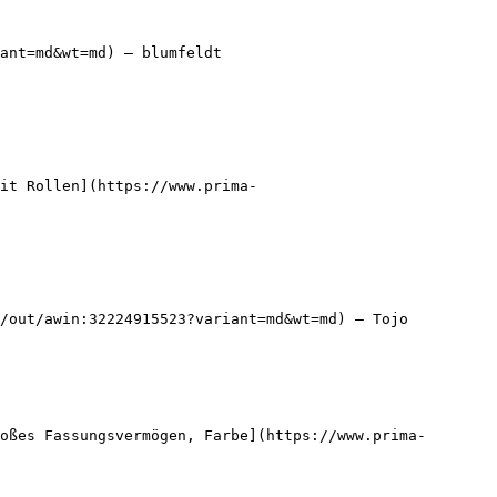
ant=md&wt=md) — blumfeldt

it Rollen](https://www.prima-
/out/awin:32224915523?variant=md&wt=md) — Tojo

oßes Fassungsvermögen, Farbe](https://www.prima-