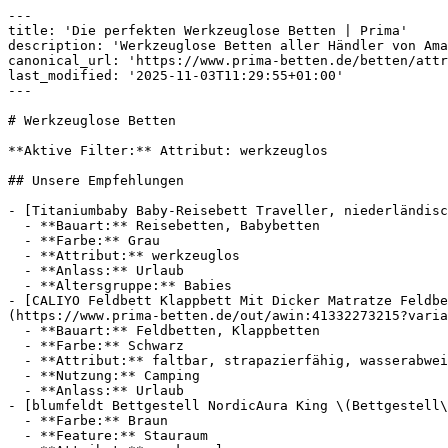
---

title: 'Die perfekten Werkzeuglose Betten | Prima'

description: 'Werkzeuglose Betten aller Händler von Ama
canonical_url: 'https://www.prima-betten.de/betten/attr
last_modified: '2025-11-03T11:29:55+01:00'

---

# Werkzeuglose Betten

**Aktive Filter:** Attribut: werkzeuglos

## Unsere Empfehlungen

- [Titaniumbaby Baby-Reisebett Traveller, niederländisc
  - **Bauart:** Reisebetten, Babybetten

  - **Farbe:** Grau

  - **Attribut:** werkzeuglos

  - **Anlass:** Urlaub

  - **Altersgruppe:** Babies

- [CALIYO Feldbett Klappbett Mit Dicker Matratze Feldbe
(https://www.prima-betten.de/out/awin:41332273215?varia
  - **Bauart:** Feldbetten, Klappbetten

  - **Farbe:** Schwarz

  - **Attribut:** faltbar, strapazierfähig, wasserabweisend, pflegeleicht

  - **Nutzung:** Camping

  - **Anlass:** Urlaub

- [blumfeldt Bettgestell NordicAura King \(Bettgestell\
  - **Farbe:** Braun

  - **Feature:** Stauraum
