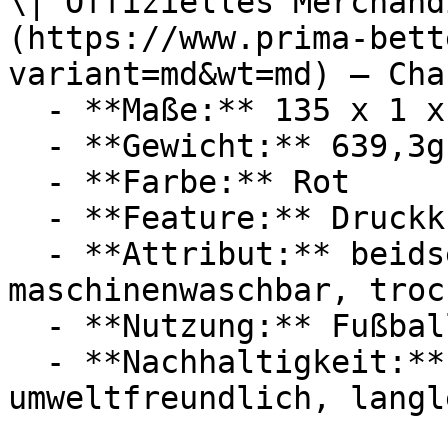
\| Offizielles Merchand
(https://www.prima-bett
variant=md&wt=md) — Cha
  - **Maße:** 135 x 1 x 200 cm

  - **Gewicht:** 639,3g

  - **Farbe:** Rot

  - **Feature:** Druckknopfverschluss

  - **Attribut:** beidseitig, pflegeleicht, 
maschinenwaschbar, troc
  - **Nutzung:** Fußball, American Football

  - **Nachhaltigkeit:** nachhaltig, 
umweltfreundlich, langle