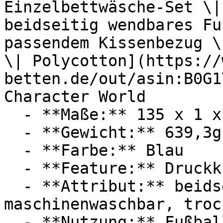
Einzelbettwäsche-Set \|
beidseitig wendbares Fu
passendem Kissenbezug \
\| Polycotton](https://
betten.de/out/asin:B0G1
Character World

  - **Maße:** 135 x 1 x 200 cm

  - **Gewicht:** 639,3g

  - **Farbe:** Blau

  - **Feature:** Druckknopfverschluss

  - **Attribut:** beidseitig, pflegeleicht, 
maschinenwaschbar, troc
  - **Nutzung:** Fußball, American Football
