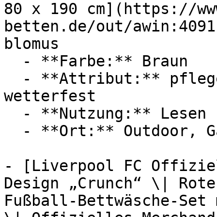
80 x 190 cm](https://ww
betten.de/out/awin:4091
blomus

  - **Farbe:** Braun

  - **Attribut:** pflegeleicht, widerstandsfähig, 
wetterfest

  - **Nutzung:** Lesen

  - **Ort:** Outdoor, Garten, Balkon

- [Liverpool FC Offizie
Design „Crunch“ \| Rote
Fußball-Bettwäsche-Set 