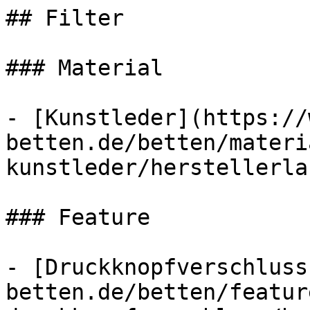
## Filter

### Material

- [Kunstleder](https://
betten.de/betten/materi
kunstleder/herstellerla
### Feature

- [Druckknopfverschluss
betten.de/betten/featur