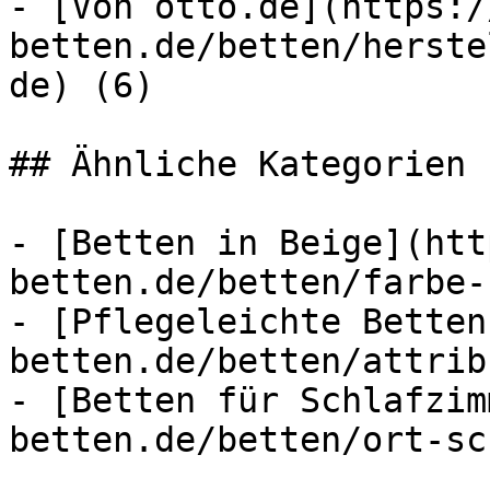
- [Von otto.de](https:/
betten.de/betten/herste
de) (6)

## Ähnliche Kategorien

- [Betten in Beige](htt
betten.de/betten/farbe-
- [Pflegeleichte Betten
betten.de/betten/attrib
- [Betten für Schlafzim
betten.de/betten/ort-sc