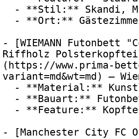
  - **Stil:** Skandi, Minimalistisch, Modern

  - **Ort:** Gästezimmer

- [WIEMANN Futonbett "C
Riffholz Polsterkopftei
(https://www.prima-bett
variant=md&wt=md) — Wiem
  - **Material:** Kunstleder

  - **Bauart:** Futonbetten

  - **Feature:** Kopfteil

- [Manchester City FC O