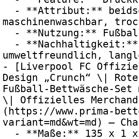
  - **Attribut:** beidseitig, pflegeleicht, 
maschinenwaschbar, troc
  - **Nutzung:** Fußball, American Football

  - **Nachhaltigkeit:** nachhaltig, 
umweltfreundlich, langle
- [Liverpool FC Offizie
Design „Crunch“ \| Rote
Fußball-Bettwäsche-Set 
\| Offizielles Merchand
(https://www.prima-bett
variant=md&wt=md) — Cha
  - **Maße:** 135 x 1 x 200 cm
