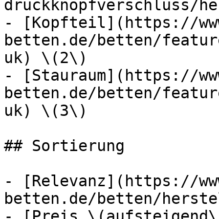
druckknopfverschluss/he
- [Kopfteil](https://ww
betten.de/betten/featur
uk) \(2\)

- [Stauraum](https://ww
betten.de/betten/featur
uk) \(3\)

## Sortierung

- [Relevanz](https://ww
betten.de/betten/herste
- [Preis \(aufsteigend\