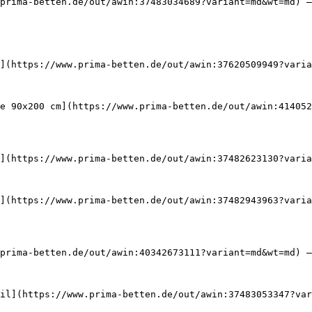
prima-betten.de/out/awin:37483034689?variant=md&wt=md) —
](https://www.prima-betten.de/out/awin:37620509949?varia
e 90x200 cm](https://www.prima-betten.de/out/awin:414052
](https://www.prima-betten.de/out/awin:37482623130?varia
](https://www.prima-betten.de/out/awin:37482943963?varia
prima-betten.de/out/awin:40342673111?variant=md&wt=md) —
il](https://www.prima-betten.de/out/awin:37483053347?var