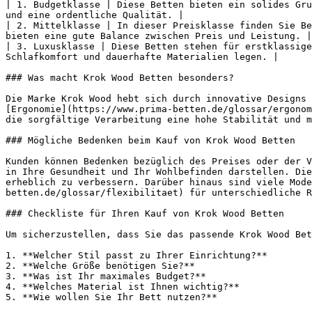
| 1. Budgetklasse | Diese Betten bieten ein solides Gru
und eine ordentliche Qualität. |

| 2. Mittelklasse | In dieser Preisklasse finden Sie Be
bieten eine gute Balance zwischen Preis und Leistung. |

| 3. Luxusklasse | Diese Betten stehen für erstklassige
Schlafkomfort und dauerhafte Materialien legen. |

### Was macht Krok Wood Betten besonders?

Die Marke Krok Wood hebt sich durch innovative Designs 
[Ergonomie](https://www.prima-betten.de/glossar/ergonom
die sorgfältige Verarbeitung eine hohe Stabilität und m
### Mögliche Bedenken beim Kauf von Krok Wood Betten

Kunden können Bedenken bezüglich des Preises oder der V
in Ihre Gesundheit und Ihr Wohlbefinden darstellen. Die
erheblich zu verbessern. Darüber hinaus sind viele Mode
betten.de/glossar/flexibilitaet) für unterschiedliche R
### Checkliste für Ihren Kauf von Krok Wood Betten

Um sicherzustellen, dass Sie das passende Krok Wood Bet
1. **Welcher Stil passt zu Ihrer Einrichtung?**

2. **Welche Größe benötigen Sie?**

3. **Was ist Ihr maximales Budget?**

4. **Welches Material ist Ihnen wichtig?**

5. **Wie wollen Sie Ihr Bett nutzen?**
