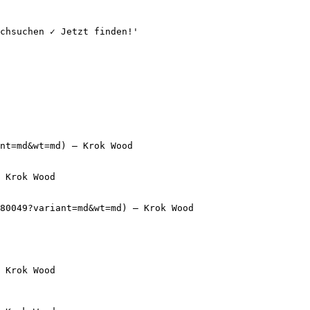
chsuchen ✓ Jetzt finden!'

nt=md&wt=md) — Krok Wood

 Krok Wood

80049?variant=md&wt=md) — Krok Wood

 Krok Wood
