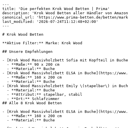
---

title: 'Die perfekten Krok Wood Betten | Prima'

description: 'Krok Wood Betten aller Händler von Amazon
canonical_url: 'https://www.prima-betten.de/betten/mark
last_modified: '2026-07-24T11:12:48+02:00'

---

# Krok Wood Betten

**Aktive Filter:** Marke: Krok Wood

## Unsere Empfehlungen

- [Krok Wood Massivholzbett Sofia mit Kopfteil in Buche
  - **Maße:** 90 x 200 cm

  - **Material:** Buche

- [Krok Wood Massivholzbett ELSA in Buche](https://www.
  - **Maße:** 160 x 200 cm

  - **Material:** Buche

- [Krok Wood Massivholzbett Emily \(stapelbar\) in Buch
  - **Material:** Buche

  - **Attribut:** stapelbar, stabil

  - **Ort:** Schlafzimmer

## Alle 8 Krok Wood Betten

- [Krok Wood Massivholzbett ELSA in Buche](https://www.
  - **Maße:** 160 x 200 cm

  - **Material:** Buche
