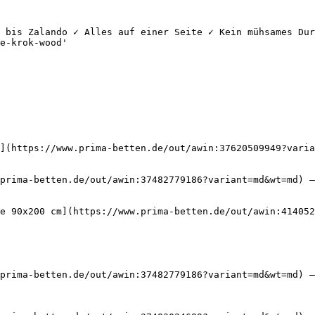
 bis Zalando ✓ Alles auf einer Seite ✓ Kein mühsames Dur
e-krok-wood'

](https://www.prima-betten.de/out/awin:37620509949?varia
prima-betten.de/out/awin:37482779186?variant=md&wt=md) —
e 90x200 cm](https://www.prima-betten.de/out/awin:414052
prima-betten.de/out/awin:37482779186?variant=md&wt=md) —