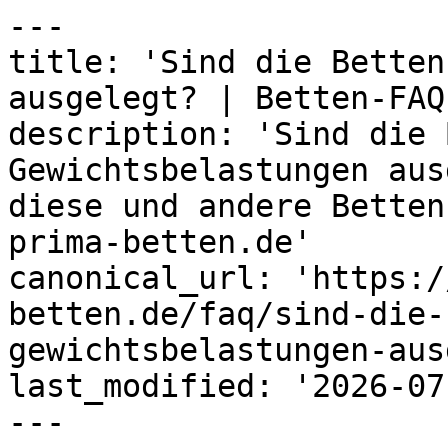
---

title: 'Sind die Betten
ausgelegt? | Betten-FAQ
description: 'Sind die 
Gewichtsbelastungen aus
diese und andere Betten
prima-betten.de'

canonical_url: 'https:/
betten.de/faq/sind-die-
gewichtsbelastungen-aus
last_modified: '2026-07
---
