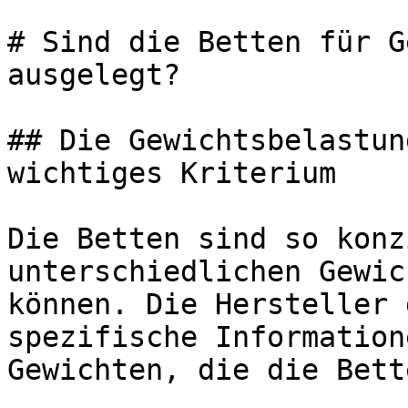
# Sind die Betten für G
ausgelegt?

## Die Gewichtsbelastun
wichtiges Kriterium

Die Betten sind so konz
unterschiedlichen Gewic
können. Die Hersteller 
spezifische Information
Gewichten, die die Bett