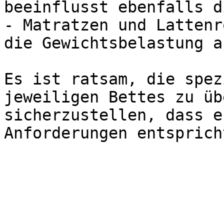
beeinflusst ebenfalls d
- Matratzen und Lattenr
die Gewichtsbelastung a
Es ist ratsam, die spez
jeweiligen Bettes zu üb
sicherzustellen, dass e