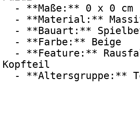
  - **Maße:** 0 x 0 cm

  - **Material:** Massivholz

  - **Bauart:** Spielbetten

  - **Farbe:** Beige

  - **Feature:** Rausfallschutz, Leiter, Rutsche, 
Kopfteil
