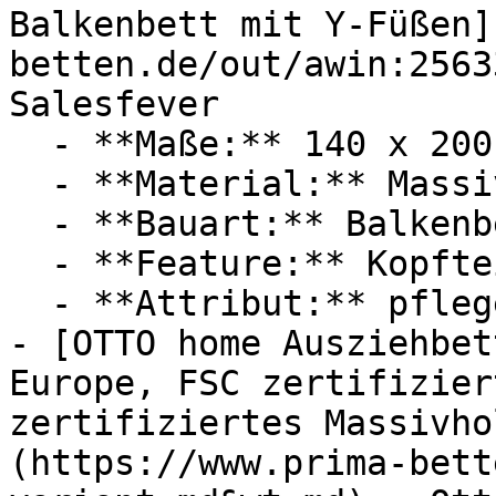
Balkenbett mit Y-Füßen]
betten.de/out/awin:2563
Salesfever

  - **Maße:** 140 x 200 cm

  - **Material:** Massivholz

  - **Bauart:** Balkenbetten

  - **Feature:** Kopfteil

  - **Attribut:** pflegeleicht

- [OTTO home Ausziehbet
Europe, FSC zertifizier
zertifiziertes Massivho
(https://www.prima-bett