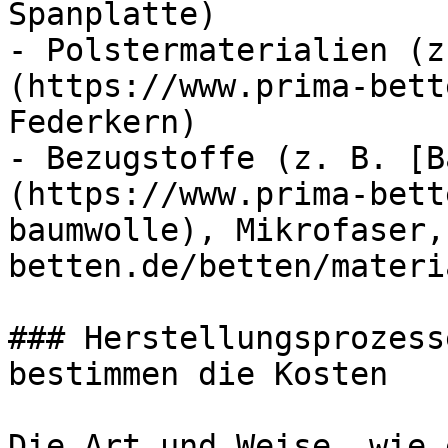
Spanplatte)

- Polstermaterialien (z
(https://www.prima-bett
Federkern)

- Bezugstoffe (z. B. [B
(https://www.prima-bett
baumwolle), Mikrofaser,
betten.de/betten/materi
### Herstellungsprozess
bestimmen die Kosten

Die Art und Weise, wie 