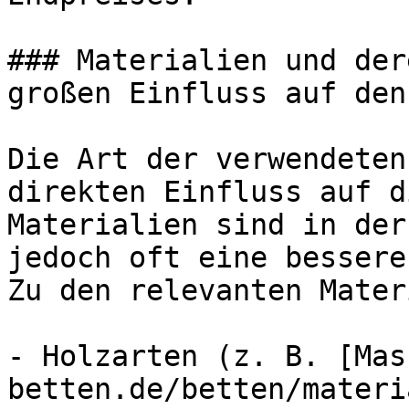
### Materialien und der
großen Einfluss auf den
Die Art der verwendeten
direkten Einfluss auf d
Materialien sind in der
jedoch oft eine bessere
Zu den relevanten Mater
- Holzarten (z. B. [Mas
betten.de/betten/materi