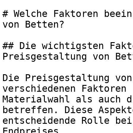
# Welche Faktoren beein
von Betten?

## Die wichtigsten Fakt
Preisgestaltung von Bet
Die Preisgestaltung von
verschiedenen Faktoren 
Materialwahl als auch d
betreffen. Diese Aspekt
entscheidende Rolle bei
Endpreises.
