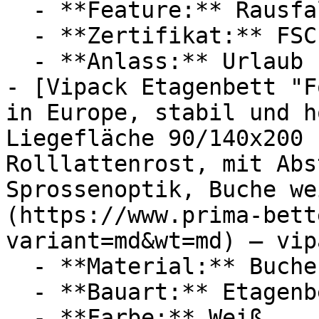
  - **Feature:** Rausfallschutz

  - **Zertifikat:** FSC Siegel, GOTS Siegel

  - **Anlass:** Urlaub

- [Vipack Etagenbett "F
in Europe, stabil und h
Liegefläche 90/140x200 
Rolllattenrost, mit Abs
Sprossenoptik, Buche we
(https://www.prima-bett
variant=md&wt=md) — vipa
  - **Material:** Buche

  - **Bauart:** Etagenbetten

  - **Farbe:** Weiß
