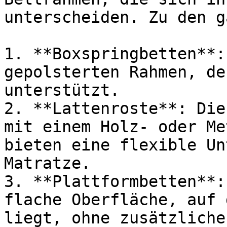
unterscheiden. Zu den g
1. **Boxspringbetten**:
gepolsterten Rahmen, de
unterstützt.

2. **Lattenroste**: Die
mit einem Holz- oder Me
bieten eine flexible Un
Matratze.

3. **Plattformbetten**:
flache Oberfläche, auf 
liegt, ohne zusätzliche