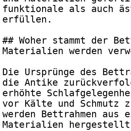
funktionale als auch äs
erfüllen.

## Woher stammt der Bet
Materialien werden verw
Die Ursprünge des Bettr
die Antike zurückverfol
erhöhte Schlafgelegenhe
vor Kälte und Schmutz z
werden Bettrahmen aus e
Materialien hergestellt