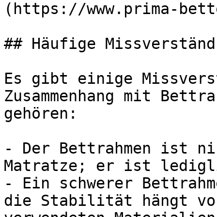
(https://www.prima-bett
## Häufige Missverständ
Es gibt einige Missvers
Zusammenhang mit Bettra
gehören:

- Der Bettrahmen ist ni
Matratze; er ist ledigl
- Ein schwerer Bettrahm
die Stabilität hängt vo