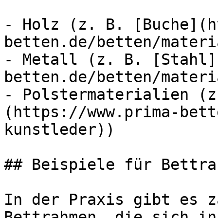
- Holz (z. B. [Buche](h
betten.de/betten/materi
- Metall (z. B. [Stahl]
betten.de/betten/materi
- Polstermaterialien (z
(https://www.prima-bett
kunstleder))

## Beispiele für Bettra
In der Praxis gibt es z
Bettrahmen, die sich in