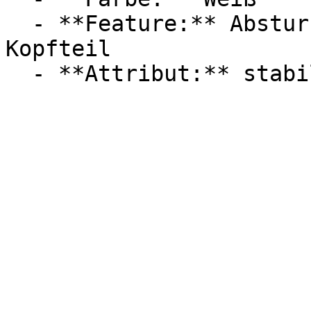
  - **Feature:** Absturzsicherung, Leiter, 
Kopfteil
