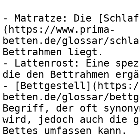
- Matratze: Die [Schlaf
(https://www.prima-
betten.de/glossar/schla
Bettrahmen liegt.

- Lattenrost: Eine spez
die den Bettrahmen ergän
- [Bettgestell](https:/
betten.de/glossar/bettg
Begriff, der oft synony
wird, jedoch auch die g
Bettes umfassen kann.
