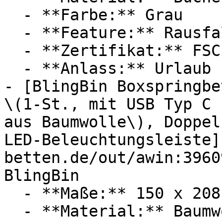
  - **Farbe:** Grau

  - **Feature:** Rausfallschutz

  - **Zertifikat:** FSC Siegel, GOTS Siegel

  - **Anlass:** Urlaub

- [BlingBin Boxspringbe
\(1-St., mit USB Typ C 
aus Baumwolle\), Doppel
LED-Beleuchtungsleiste]
betten.de/out/awin:3960
BlingBin

  - **Maße:** 150 x 208 x 32 cm

  - **Material:** Baumwolle
