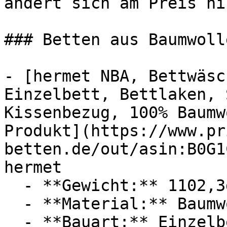
ändert sich am Preis ni
### Betten aus Baumwolle
- [hermet NBA, Bettwäsc
Einzelbett, Bettlaken, 
Kissenbezug, 100% Baumw
Produkt](https://www.pr
betten.de/out/asin:B0G1
hermet

  - **Gewicht:** 1102,3g

  - **Material:** Baumwolle

  - **Bauart:** Einzelbetten
