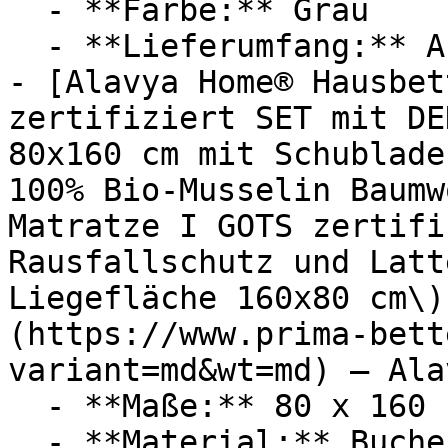
  - **Farbe:** Grau

  - **Lieferumfang:** Aufbauanleitung

- [Alavya Home® Hausbet
zertifiziert SET mit DE
80x160 cm mit Schublade
100% Bio-Musselin Baumw
Matratze I GOTS zertifi
Rausfallschutz und Latt
Liegefläche 160x80 cm\)
(https://www.prima-bett
variant=md&wt=md) — Ala
  - **Maße:** 80 x 160 cm

  - **Material:** Buche, Musselin, Baumwolle
