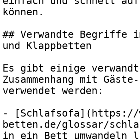
einfach und schnell auf
können.

## Verwandte Begriffe i
und Klappbetten

Es gibt einige verwandt
Zusammenhang mit Gäste-
verwendet werden:

- [Schlafsofa](https://
betten.de/glossar/schla
in ein Bett umwandeln l