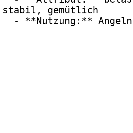
stabil, gemütlich
