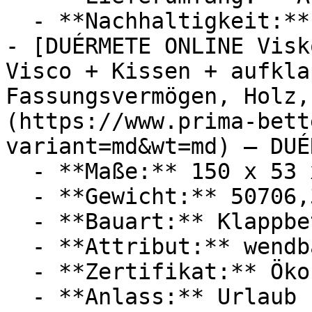
  - **Nachhaltigkeit:** platzsparend

- [DUÉRMETE ONLINE Visk
Visco + Kissen + aufkla
Fassungsvermögen, Holz,
(https://www.prima-bett
variant=md&wt=md) — DUÉ
  - **Maße:** 150 x 53 x 190 cm

  - **Gewicht:** 50706,3g

  - **Bauart:** Klappbetten

  - **Attribut:** wendbar, funktional, robust

  - **Zertifikat:** Öko-Tex Siegel

  - **Anlass:** Urlaub
