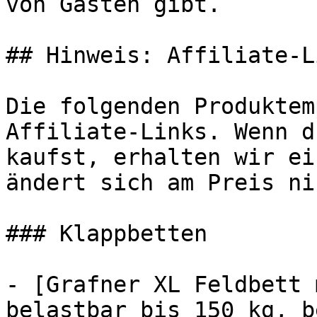
von Gästen gibt.

## Hinweis: Affiliate-Li
Die folgenden Produktem
Affiliate-Links. Wenn d
kaufst, erhalten wir ei
ändert sich am Preis ni
### Klappbetten

- [Grafner XL Feldbett 
belastbar bis 150 kg, b