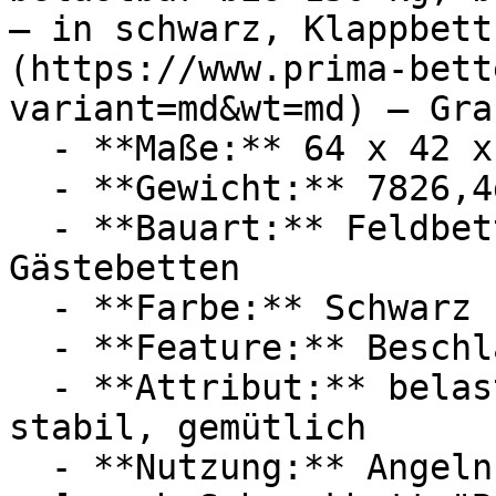
– in schwarz, Klappbett
(https://www.prima-bett
variant=md&wt=md) — Graf
  - **Maße:** 64 x 42 x 192 cm

  - **Gewicht:** 7826,4g

  - **Bauart:** Feldbetten, Klappbetten, 
Gästebetten

  - **Farbe:** Schwarz

  - **Feature:** Beschläge

  - **Attribut:** belastbar, strapazierfähig, 
stabil, gemütlich

  - **Nutzung:** Angeln, Walking, Camping
