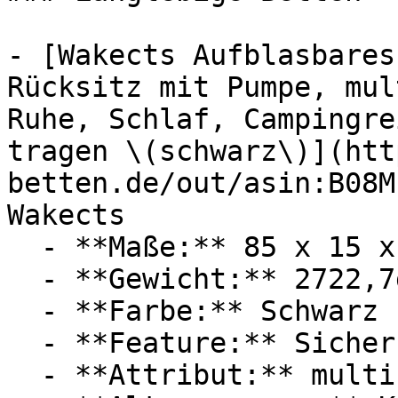
- [Wakects Aufblasbares
Rücksitz mit Pumpe, mul
Ruhe, Schlaf, Campingre
tragen \(schwarz\)](htt
betten.de/out/asin:B08M
Wakects

  - **Maße:** 85 x 15 x 136 cm

  - **Gewicht:** 2722,7g

  - **Farbe:** Schwarz

  - **Feature:** Sicherheitsverschluss

  - **Attribut:** multifunktional, faltbar
