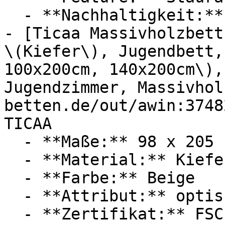
  - **Nachhaltigkeit:** langlebig

- [Ticaa Massivholzbett
\(Kiefer\), Jugendbett,
100x200cm, 140x200cm\),
Jugendzimmer, Massivhol
betten.de/out/awin:3748
TICAA

  - **Maße:** 98 x 205 cm

  - **Material:** Kiefer, Massivholz

  - **Farbe:** Beige

  - **Attribut:** optisch, stabil

  - **Zertifikat:** FSC Siegel
